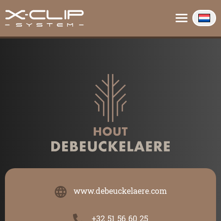
Over ons
Contact
Info
www.debeuckelaere.com
+32 51 56 60 25