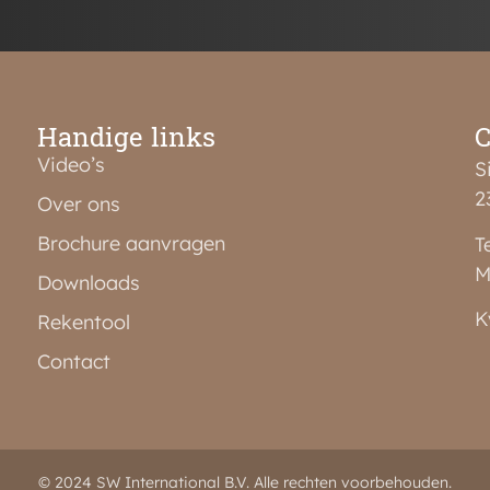
Handige links
C
Video’s
S
2
Over ons
Brochure aanvragen
T
M
Downloads
K
Rekentool
Contact
© 2024 SW International B.V. Alle rechten voorbehouden.