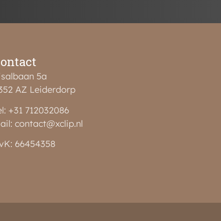
ontact
isalbaan 5a
352 AZ Leiderdorp
el: +31 712032086
ail: contact@xclip.nl
vK: 66454358