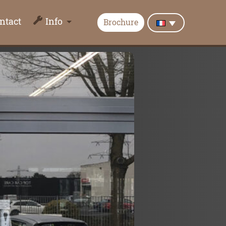
ntact
Info
Brochure