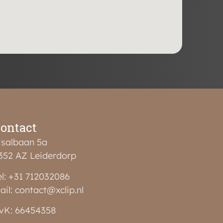
ontact
isalbaan 5a
352 AZ Leiderdorp
el: +31 712032086
ail: contact@xclip.nl
vK: 66454358