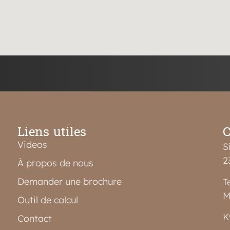
Liens utiles
C
Videos
S
2
À propos de nous
Demander une brochure
T
M
Outil de calcul
K
Contact