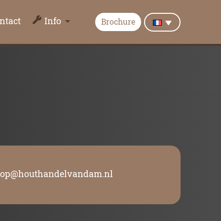
ntact
Info
Brochure
oop@houthandelvandam.nl