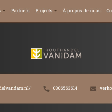
s
Partners
Projects
À propos de nous
Co
delvandam.nl/
0306563614
verk